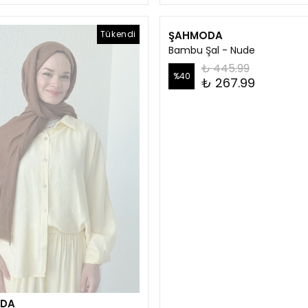
Tükendi
ŞAHMODA
Bambu Şal - Nude
₺ 445.99
%
40
₺ 267.99
DA