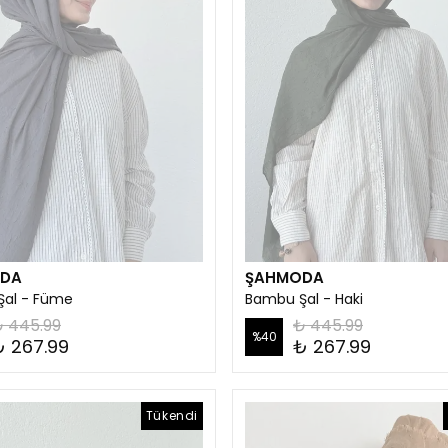
DA
ŞAHMODA
al - Füme
Bambu Şal - Haki
 445.99
₺ 445.99
%
40
₺ 267.99
₺ 267.99
Tükendi