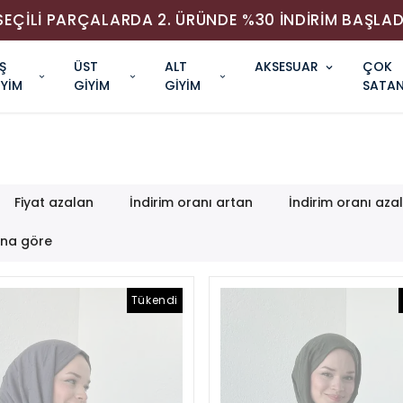
SEÇİLİ PARÇALARDA 2. ÜRÜNDE %30 İNDİRİM BAŞLAD
Ş
ÜST
ALT
AKSESUAR
ÇOK
İYİM
GİYİM
GİYİM
SATAN
Fiyat azalan
İndirim oranı artan
İndirim oranı aza
ana göre
Tükendi