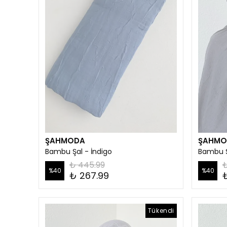
ŞAHMODA
ŞAHMO
Bambu Şal - İndigo
Bambu Ş
₺ 445.99
₺
%
40
%
40
₺ 267.99
Tükendi