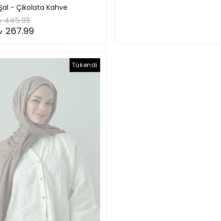
al - Çikolata Kahve
 445.99
₺ 267.99
Tükendi