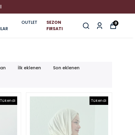
I
OUTLET
SEZON
0
LAR
FIRSATI
lan
İlk eklenen
Son eklenen
Tükendi
Tükendi