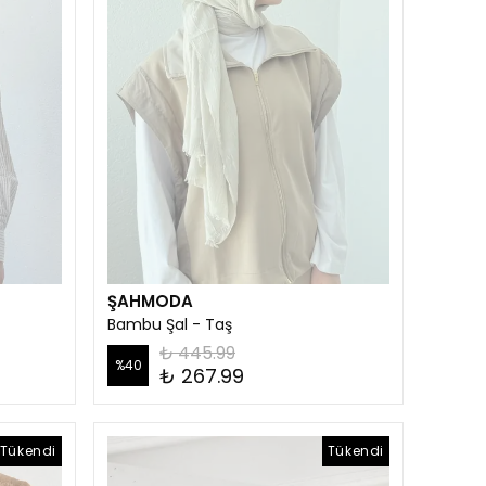
ŞAHMODA
Bambu Şal - Taş
₺ 445.99
%
40
₺ 267.99
Tükendi
Tükendi