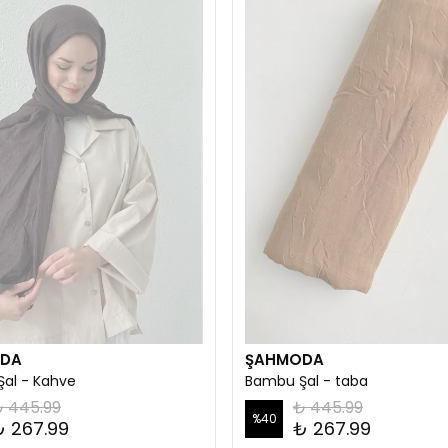
DA
ŞAHMODA
al - Kahve
Bambu Şal - taba
 445.99
₺ 445.99
%
40
₺ 267.99
₺ 267.99