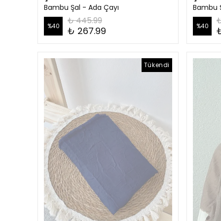
Bambu Şal - Ada Çayı
Bambu Ş
₺ 445.99
₺
%
40
%
40
₺ 267.99
Tükendi