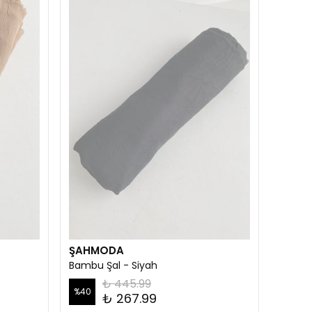
ŞAHMODA
Bambu Şal - Siyah
₺ 445.99
%
40
₺ 267.99