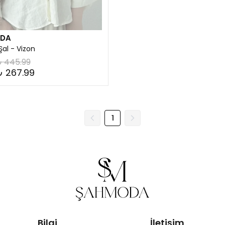
DA
al - Vizon
 445.99
₺ 267.99
1
Bilgi
İletişim