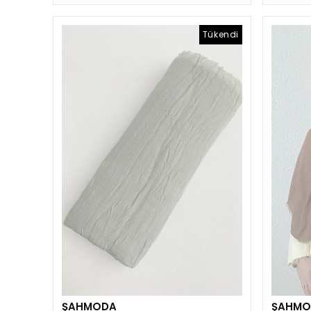
Tükendi
ŞAHMODA
ŞAHMO