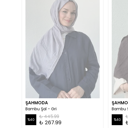
ŞAHMODA
ŞAHMO
Bambu Şal - Gri
Bambu Ş
₺ 445.99
₺
%
40
%
40
₺ 267.99