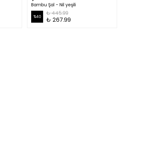
Bambu Şal - Nil yeşili
₺ 445.99
%
40
₺ 267.99