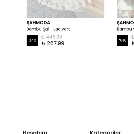
ŞAHMODA
ŞAHMO
Bambu Şal - Lacivert
Bambu Ş
₺ 445.99
₺
%
40
%
40
₺ 267.99
Hesabım
Kategoriler