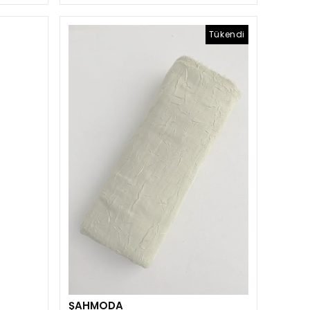
Tükendi
ŞAHMODA