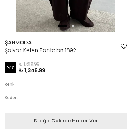
ŞAHMODA
Şalvar Keten Pantolon 1892
₺ 1,619.99
%
17
₺ 1,349.99
Renk
Beden
Stoğa Gelince Haber Ver