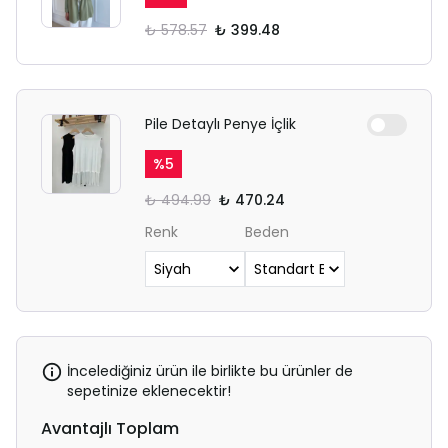
₺ 578.57
₺ 399.48
Pile Detaylı Penye İçlik
%
5
₺ 494.99
₺ 470.24
Renk
Beden
İncelediğiniz ürün ile birlikte bu ürünler de
sepetinize eklenecektir!
Avantajlı Toplam