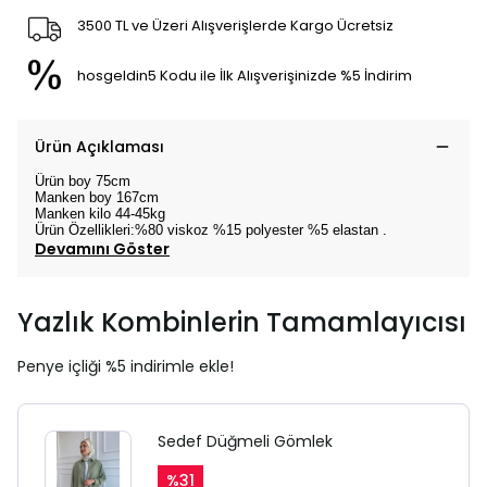
3500 TL ve Üzeri Alışverişlerde Kargo Ücretsiz
hosgeldin5 Kodu ile İlk Alışverişinizde %5 İndirim
Ürün Açıklaması
Ürün boy 75cm
Manken boy 167cm
Manken kilo 44-45kg
Ürün Özellikleri:%80 viskoz %15 polyester %5 elastan .
Devamını Göster
Yazlık Kombinlerin Tamamlayıcısı
Penye içliği %5 indirimle ekle!
Sedef Düğmeli Gömlek
%
31