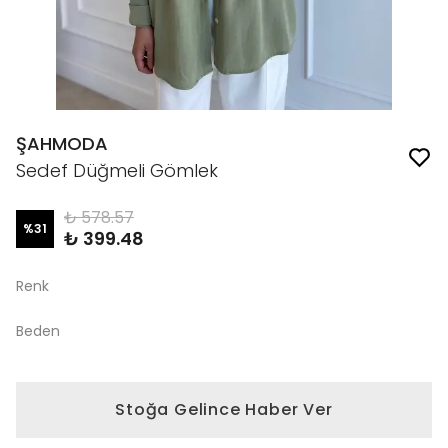
ŞAHMODA
Sedef Düğmeli Gömlek
₺ 578.57
%
31
₺ 399.48
Renk
Beden
Stoğa Gelince Haber Ver