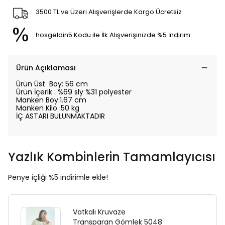
3500 TL ve Üzeri Alışverişlerde Kargo Ücretsiz
hosgeldin5 Kodu ile İlk Alışverişinizde %5 İndirim
Ürün Açıklaması
Ürün Üst Boy: 56 cm
Ürün İçerik : %69 sly %31 polyester
Manken Boy:1.67 cm
Manken Kilo :50 kg
İÇ ASTARI BULUNMAKTADIR
Yazlık Kombinlerin Tamamlayıcısı
Penye içliği %5 indirimle ekle!
Vatkalı Kruvaze
Transparan Gömlek 5048