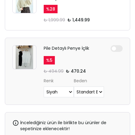
%
28
₺ 1,999.99
₺ 1,449.99
Pile Detaylı Penye İçlik
%
5
₺ 494.99
₺ 470.24
Renk
Beden
İncelediğiniz ürün ile birlikte bu ürünler de
sepetinize eklenecektir!