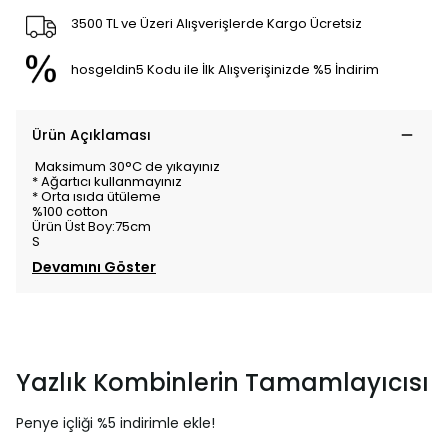
3500 TL ve Üzeri Alışverişlerde Kargo Ücretsiz
hosgeldin5 Kodu ile İlk Alışverişinizde %5 İndirim
Ürün Açıklaması
Maksimum 30°C de yıkayınız
* Ağartıcı kullanmayınız
* Orta ısıda ütüleme
%100 cotton
Ürün Üst Boy:75cm
S
Devamını Göster
Yazlık Kombinlerin Tamamlayıcısı
Penye içliği %5 indirimle ekle!