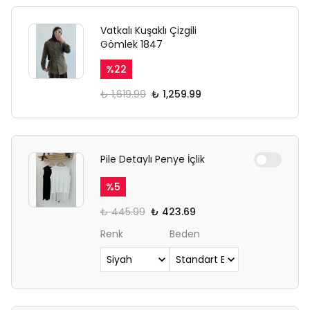
Vatkalı Kuşaklı Çizgili
Gömlek 1847
%
22
₺ 1,619.99
₺ 1,259.99
Pile Detaylı Penye İçlik
%
5
₺ 445.99
₺ 423.69
Renk
Beden