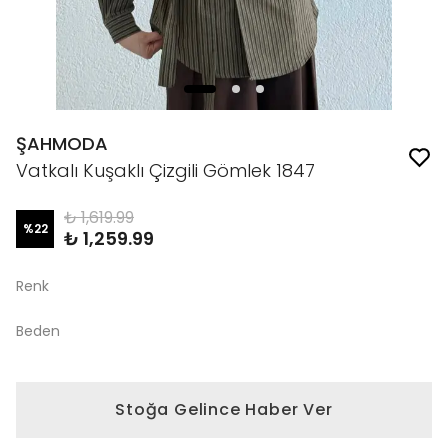
ŞAHMODA
Vatkalı Kuşaklı Çizgili Gömlek 1847
₺ 1,619.99
%
22
₺ 1,259.99
Renk
Beden
Stoğa Gelince Haber Ver