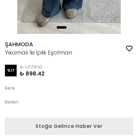
ŞAHMODA
Yıkamalı İki İplik Eşofman
₺ 1,078.10
%
17
₺ 898.42
Renk
Beden
Stoğa Gelince Haber Ver